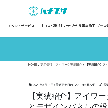
コ
ナ
ン
ビ
テ
ゲ
ン
ー
ツ
シ
イベントサービス
【コスパ重視】ハナブサ 展示会施工 ブース
へ
ョ
ス
ン
キ
に
ッ
移
プ
動
HOME
更新情報
アイワーク実績紹介
【実績紹介】ア
2021年8月18日
/ 最終更新日時 :
2021年8月22日
営
【実績紹介】アイワー
とデザインパネルの設