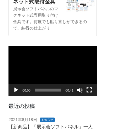
ネット式取付金具
展示会ソフトパネルのマ
グネット式専用取り付け
金具です。何度でも貼り直しができるの
で、納得の仕上がり！
動
画
プ
レ
ー
ヤ
00:00
00:41
ー
最近の投稿
2021年8月18日
お知らせ
【新商品】「展示会ソフトパネル」一人