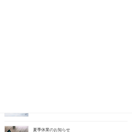
03-3810-1287
受付時間 9:00-18:00 [ 時間外はメールで受付 ]
お見積・お問い合わせ
お気軽にお問い合わせください
最新記事
【新商品】「展示会ソフトパネル」一人でプロ並
みの仕上がり！繰り返し使用できる壁面装飾のご
案内（実用新案登録済み）
2021年8月18日
年末年始休業のお知らせ
2024年12月20日
夏季休業のお知らせ