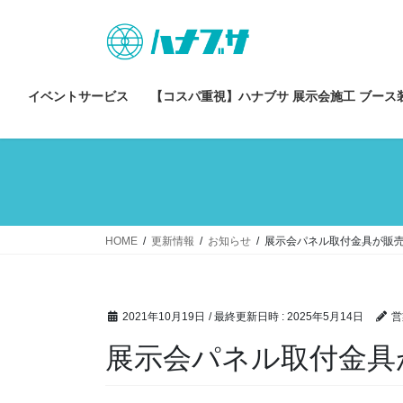
コ
ナ
ン
ビ
テ
ゲ
ン
ー
ツ
シ
イベントサービス
【コスパ重視】ハナブサ 展示会施工 ブース
へ
ョ
ス
ン
キ
に
ッ
移
プ
動
HOME
更新情報
お知らせ
展示会パネル取付金具が販
2021年10月19日
/ 最終更新日時 :
2025年5月14日
営
展示会パネル取付金具