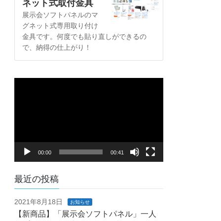
ネット式取付金具
展示会ソフトパネルのマ
グネット式専用取り付け
金具です。何度でも貼り直しができるの
で、納得の仕上がり！
動
画
プ
レ
ー
ヤ
00:00
00:41
ー
最近の投稿
2021年8月18日
お知らせ
【新商品】「展示会ソフトパネル」一人